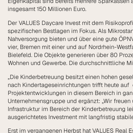
Eigenkapital sind bereits mehrere Sparkassen a
insgesamt 150 Millionen Euro.
Der VALUES Daycare Invest mit dem Risikoprofil
spezifischen Bestlagen im Fokus. Als Mikrost
Nahversorgung bieten und über eine gute ÖPNV-
vier, Bremen mit einer und auf Nordrhein-Westfa
Bielefeld. Die Objekte generieren über 80 Proze
Wohnen und Gewerbe. Die durchschnittliche Miet
„Die Kinderbetreuung besitzt einen hohen gesell
nach Kindertages­ein­richtungen trifft heute 
Projektentwicklungen in diesem Bereich in gan
Unternehmensgruppe und ergänzt: „Wir freuen u
Infrastruktur im Bereich der Kinder­betreuung 
ausgerichtetes Investment mit langfristig stabi
Erst im vergangenen Herbst hat VALUES Real E