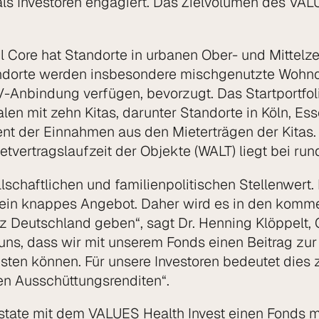
ls Investoren engagiert. Das Zielvolumen des VALU
 Core hat Standorte in urbanen Ober- und Mittelze
andorte werden insbesondere mischgenutzte Wohnqu
Anbindung verfügen, bevorzugt. Das Startportfoli
len mit zehn Kitas, darunter Standorte in Köln, Es
nt der Einnahmen aus den Mieterträgen der Kitas. D
vertragslaufzeit der Objekte (WALT) liegt bei run
schaftlichen und familien­politischen Stellenwert.
auf ein knappes Angebot. Daher wird es in den kom
z Deutschland geben“, sagt Dr. Henning Klöppelt,
ns, dass wir mit unserem Fonds einen Beitrag zur
leisten können. Für unsere Investoren bedeutet di
len Ausschüttungs­renditen“.
state mit dem VALUES Health Invest einen Fonds 