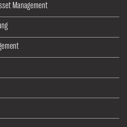
Asset Management
ung
gement