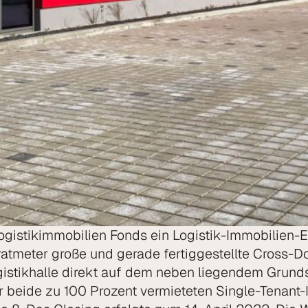
Logistikimmobilien Fonds ein Logistik-Immobilien
atmeter große und gerade fertiggestellte Cross-D
istikhalle direkt auf dem neben liegendem Grund
beide zu 100 Prozent vermieteten Single-Tenant-I