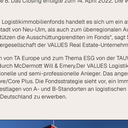
ße 8. Das Closing erfolgte zum 14. April 2022. Die
Logistikimmobilienfonds handelt es sich um ein at
stadt von Neu-Ulm, als auch zum überregionalen A
stützen die Ausschüttungsrenditen im Fonds“, sagt
tergesellschaft der VALUES Real Estate-Unterneh
h von TA Europe und zum Thema ESG von der TAUW
 durch McDermott Will & Emery.Der VALUES Logistik
ssionelle und semi-professionelle Anleger. Das an
ore/Core Plus. Die Fondsstrategie sieht vor, ein Imm
 Bestlagen von A- und B-Standorten an logistische
 Deutschland zu erwerben.