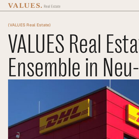
Zum Hauptinhalt springen
(
VALUES Real Estate
)
VALUES Real Estat
Ensemble in Neu