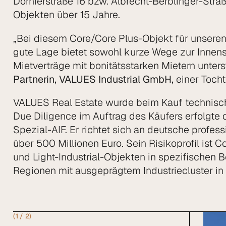
Dornierstraße 16 bzw. Albrecht-Berblinger-Stra
Objekten über 15 Jahre.
„Bei diesem Core/Core Plus-Objekt für unseren 
gute Lage bietet sowohl kurze Wege zur Innen
Mietverträge mit bonitätsstarken Mietern unter
Partnerin, VALUES Industrial GmbH,
einer Toch
VALUES Real Estate wurde beim Kauf technisc
Due Diligence im Auftrag des Käufers erfolgte
Spezial-AIF. Er richtet sich an deutsche profe
über 500 Millionen Euro. Sein Risikoprofil ist C
und Light-Industrial-Objekten in spezifischen
Regionen mit ausgeprägtem Industriecluster in
(
1 / 2
)