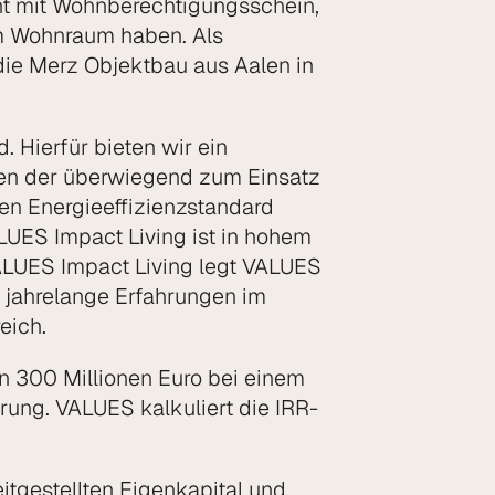
ht mit Wohnberechtigungsschein,
m Wohnraum haben. Als
 die Merz Objektbau aus Aalen in
 Hierfür bieten wir ein
wegen der überwiegend zum Einsatz
en Energieeffizienzstandard
ALUES Impact Living ist in hohem
ALUES Impact Living legt VALUES
r jahrelange Erfahrungen im
eich.
on 300 Millionen Euro bei einem
erung. VALUES kalkuliert die IRR-
itgestellten Eigenkapital und