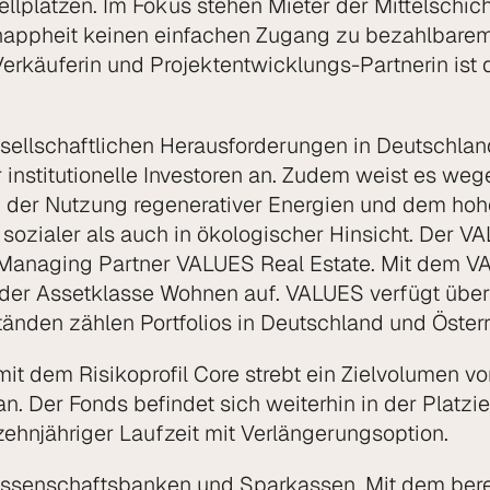
lplätzen. Im Fokus stehen Mieter der Mittelschic
nappheit keinen einfachen Zugang zu bezahlbare
 Verkäuferin und Projektentwicklungs-Partnerin ist
ellschaftlichen Herausforderungen in Deutschland.
ür institutionelle Investoren an. Zudem weist es 
 der Nutzung regenerativer Energien und dem hoh
sozialer als auch in ökologischer Hinsicht. Der V
 Managing Partner VALUES Real Estate. Mit dem V
in der Assetklasse Wohnen auf. VALUES verfügt übe
den zählen Portfolios in Deutschland und Österr
mit dem Risikoprofil Core strebt ein Zielvolumen v
an. Der Fonds befindet sich weiterhin in der Platzi
zehnjähriger Laufzeit mit Verlängerungsoption.
nossenschaftsbanken und Sparkassen. Mit dem bere