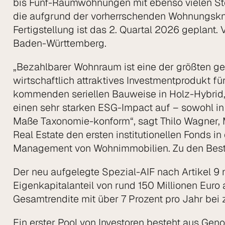
bis Fünf-Raumwohnungen mit ebenso vielen Stel
die aufgrund der vorherrschenden Wohnungsk
Fertigstellung ist das 2. Quartal 2026 geplant.
Baden-Württemberg.
„Bezahlbarer Wohnraum ist eine der größten ges
wirtschaftlich attraktives Investmentprodukt f
kommenden seriellen Bauweise in Holz-Hybrid,
einen sehr starken ESG-Impact auf – sowohl in 
Maße Taxonomie-konform“, sagt Thilo Wagner,
Real Estate den ersten institutionellen Fonds 
Management von Wohnimmobilien. Zu den Bestän
Der neu aufgelegte Spezial-AIF nach Artikel 9 
Eigenkapitalanteil von rund 150 Millionen Euro 
Gesamtrendite mit über 7 Prozent pro Jahr bei 
Ein erster Pool von Investoren besteht aus Ge