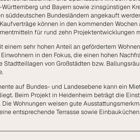
Württemberg und Bayern sowie zinsgünstigen Kr
den süddeutschen Bundesländern angekauft werde
sten Kaufverträge können in den kommenden Woche
estmentmitteln für rund zehn Projektentwicklunge
mit einem sehr hohen Anteil an gefördertem Wohnen
 Einwohnern in den Fokus, die einen hohen Nach
tadtteillagen von Großstädten bzw. Ballungsräum
e.
umente auf Bundes- und Landesebene kann ein Mie
 liegt. Beim Projekt in Heidenheim beträgt die Ein
. Die Wohnungen weisen gute Ausstattungsmerkmal
 eine entsprechende Terrasse sowie Einbauküche