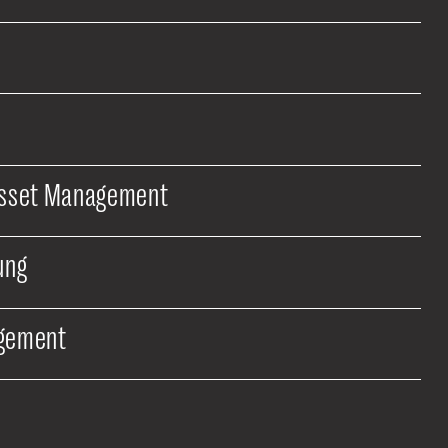
Asset Management
ung
gement