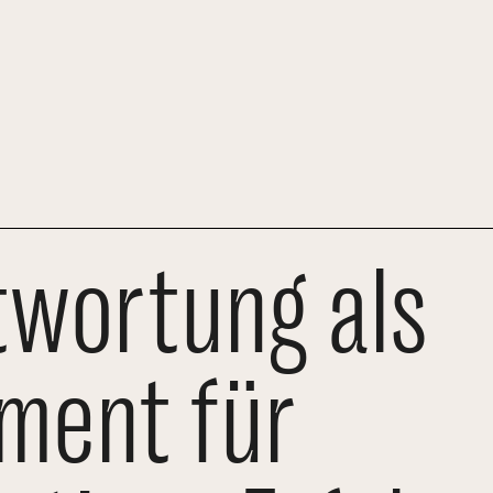
twortung als
ment für